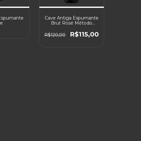
 Espumante
Cave Antiga Espumante
ie
Brut Rosé Método
Tradicional - Chardonnay
& Marselan
R$115,00
R$120,00