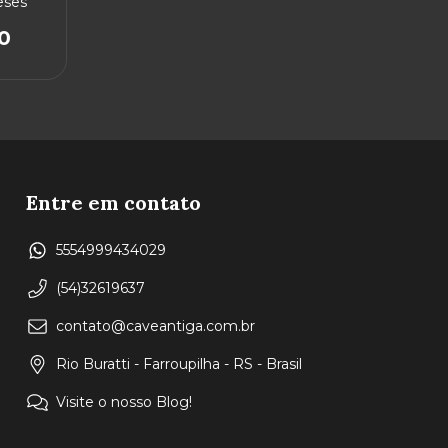
eses
0
Entre em contato
5554999434029
(54)32619637
contato@caveantiga.com.br
Rio Buratti - Farroupilha - RS - Brasil
Visite o nosso Blog!