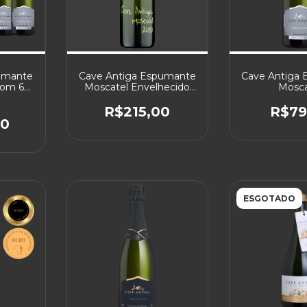
umante
Cave Antiga Espumante
Cave Antiga
com 6
Moscatel Envelhecido
Mosca
2019
R$215,00
R$79
00
ESGOTADO