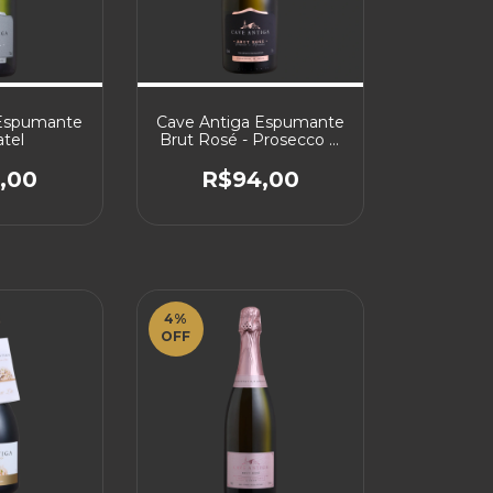
 Espumante
Cave Antiga Espumante
tel
Brut Rosé - Prosecco &
Marselan
,00
R$94,00
4
%
OFF