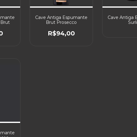
umante
Cave Antiga Espumante
Cave Antiga
 Brut
Brut Prosecco
Surl
0
R$94,00
umante