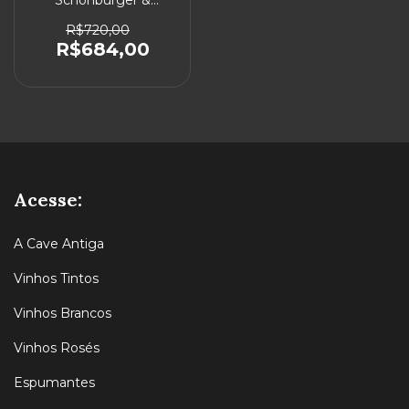
Schönburger &
Chardonnay 2026 - Kit
com 6 unidades
R$720,00
R$684,00
Acesse:
A Cave Antiga
Vinhos Tintos
Vinhos Brancos
Vinhos Rosés
Espumantes