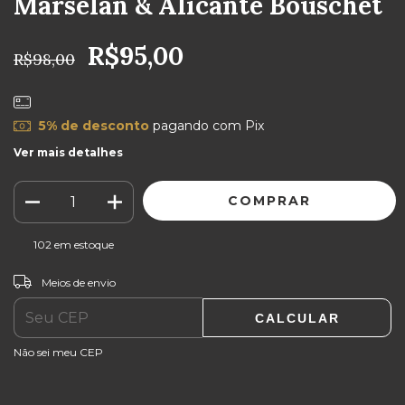
Marselan & Alicante Bouschet
R$95,00
R$98,00
5% de desconto
pagando com Pix
Ver mais detalhes
102
em estoque
ALTERAR CEP
Entregas para o CEP:
Meios de envio
CALCULAR
Não sei meu CEP