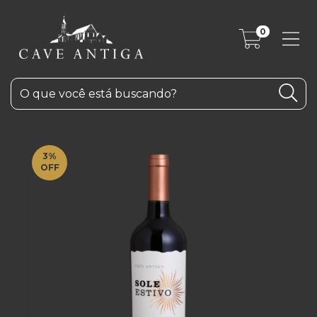
0
3
%
OFF