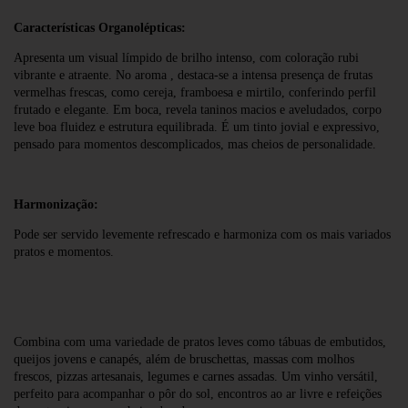
Características Organolépticas:
Apresenta um visual límpido de brilho intenso, com coloração rubi
vibrante e atraente. No aroma , destaca-se a intensa presença de frutas
vermelhas frescas, como cereja, framboesa e mirtilo, conferindo perfil
frutado e elegante. Em boca, revela taninos macios e aveludados, corpo
leve boa fluidez e estrutura equilibrada. É um tinto jovial e expressivo,
pensado para momentos descomplicados, mas cheios de personalidade.
Harmonização:
Pode ser servido levemente refrescado e harmoniza com os mais variados
pratos e momentos.
Combina com uma variedade de pratos leves como tábuas de embutidos,
queijos jovens e canapés, além de bruschettas, massas com molhos
frescos, pizzas artesanais, legumes e carnes assadas. Um vinho versátil,
perfeito para acompanhar o pôr do sol, encontros ao ar livre e refeições