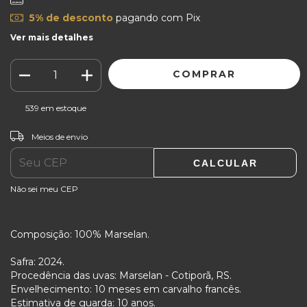
5% de desconto
pagando com Pix
Ver mais detalhes
539
em estoque
ALTERAR CEP
Entregas para o CEP:
Meios de envio
CALCULAR
Não sei meu CEP
Composição: 100% Marselan.
Safra: 2024.
Procedência das uvas: Marselan - Cotiporã, RS.
Envelhecimento: 10 meses em carvalho francês.
Estimativa de guarda: 10 anos.