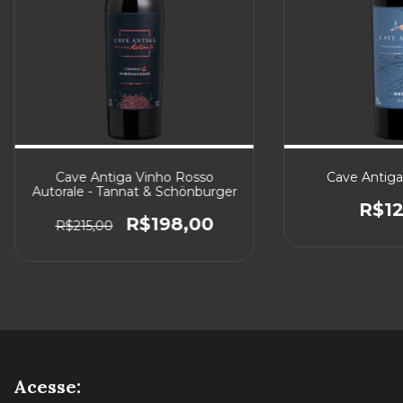
Cave Antiga Vinho Rosso
Cave Antiga
Autorale - Tannat & Schönburger
R$12
R$198,00
R$215,00
Acesse: